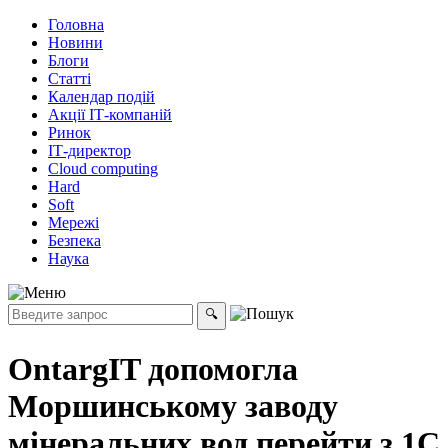
Головна
Новини
Блоги
Статті
Календар подій
Акції ІТ-компаній
Ринок
ІТ-директор
Cloud computing
Hard
Soft
Мережі
Безпека
Наука
OntargIT допомогла
Моршинському заводу
мінеральних вод перейти з 1С