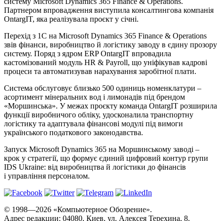
систему Microsoft Dynamics 365 Finance & Operations.
Партнером впровадження виступила консалтингова компанія
OntargIT, яка реалізувала проєкт у січні.
Перехід з 1С на Microsoft Dynamics 365 Finance & Operations
звів фінанси, виробництво й логістику заводу в єдину прозору
систему. Поряд з ядром ERP OntargIT впровадила
кастомізований модуль HR & Payroll, що уніфікував кадрові
процеси та автоматизував нарахування заробітної плати.
Система обслуговує близько 500 одиниць номенклатури –
асортимент мінеральних вод і лимонадів під брендом
«Моршинська». У межах проєкту команда OntargIT розширила
функції виробничого обліку, удосконалила транспортну
логістику та адаптувала фінансові модулі під вимоги
українського податкового законодавства.
Запуск Microsoft Dynamics 365 на Моршинському заводі –
крок у стратегії, що формує єдиний цифровий контур групи
IDS Ukraine: від виробництва й логістики до фінансів
і управління персоналом.
© 1998—2026 «Компьютерное Обозрение».
Адрес редакции: 04080, Киев, ул. Алексея Терехина, 8.