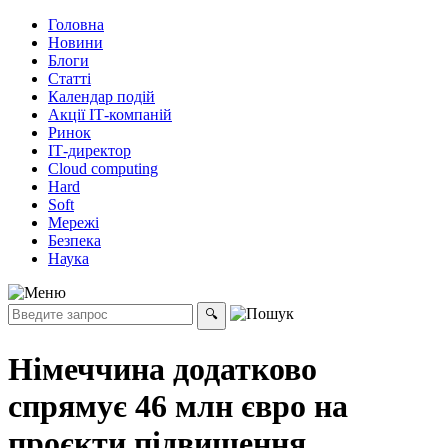
Головна
Новини
Блоги
Статті
Календар подій
Акції ІТ-компаній
Ринок
ІТ-директор
Cloud computing
Hard
Soft
Мережі
Безпека
Наука
Німеччина додатково
спрямує 46 млн євро на
проєкти підвищення