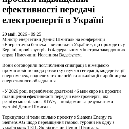
ефективності передачі
електроенергії в Україні
20 май, 2026 - 09:25
Міністр енергетики Денис Шмигаль на конференції
«Енергетична безпека – висновки з України», що проходить у
Берліні, провів зустріч із Федеральним міністром закордонних
справ Німеччини Йоганном Вадефулем.
Вони обговорили поглиблення співпраці з німецькою
промисловістю щодо розвитку гнучкої генерації, модернізації
енергомереж, водневих технологій та локалізації виробництва
енергетичного обладнання.
«У 2026 році передбачено додаткові 46 млн євро на проєкти
підвищення ефективності передачі електроенергії, які
реалізуємо спільно з KfW», – повідомив за результатами
зустрічі Денис Шмигаль.
Торкнулися й теми спільно проєкту з Siemens Energy та
Siemens AG щодо переміщення газової турбіни на одну з
українських ТЕЦ. Як відзначив Денис Шмигаль,