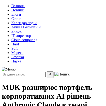
Головна
Новини
Блоги
Статті
Календар подій
Акції ІТ-компаній
Ринок
ІТ-директор
Cloud computing
Hard
Soft
Мережі
Безпека
Наука
MUK розширює портфель
корпоративних AI рішень
Anthropic Claude в хмарі