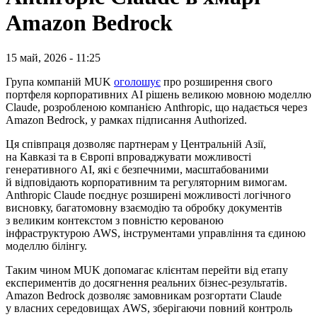
Amazon Bedrock
15 май, 2026 - 11:25
Група компаній MUK
оголошує
про розширення свого
портфеля корпоративних AI рішень великою мовною моделлю
Claude, розробленою компанією Anthropic, що надається через
Amazon Bedrock, у рамках підписання Authorized.
Ця співпраця дозволяє партнерам у Центральній Азії,
на Кавказі та в Європі впроваджувати можливості
генеративного AI, які є безпечними, масштабованими
й відповідають корпоративним та регуляторним вимогам.
Anthropic Claude поєднує розширені можливості логічного
висновку, багатомовну взаємодію та обробку документів
з великим контекстом з повністю керованою
інфраструктурою AWS, інструментами управління та єдиною
моделлю білінгу.
Таким чином MUK допомагає клієнтам перейти від етапу
експериментів до досягнення реальних бізнес-результатів.
Amazon Bedrock дозволяє замовникам розгортати Claude
у власних середовищах AWS, зберігаючи повний контроль