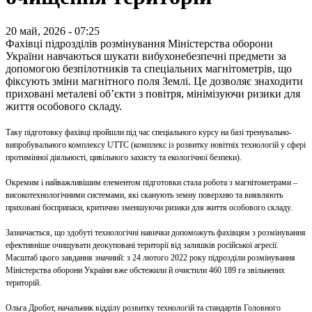
20 май, 2026 - 07:25
Фахівці підрозділів розмінування Міністерства оборони
України навчаються шукати вибухонебезпечні предмети за
допомогою безпілотників та спеціальних магнітометрів, що
фіксують зміни магнітного поля Землі. Це дозволяє знаходити
приховані металеві об’єкти з повітря, мінімізуючи ризики для
життя особового складу.
Таку підготовку фахівці пройшли під час спеціального курсу на базі тренувально-
випробувального комплексу UTTC (комплекс із розвитку новітніх технологій у сфері
протимінної діяльності, цивільного захисту та екологічної безпеки).
Окремим і найважливішим елементом підготовки стала робота з магнітометрами –
високотехнологічними системами, які сканують земну поверхню та виявляють
приховані боєприпаси, критично зменшуючи ризики для життя особового складу.
Зазначається, що здобуті технологічні навички допоможуть фахівцям з розмінування
ефективніше очищувати деокуповані території від залишків російської агресії.
Масштаб цього завдання значний: з 24 лютого 2022 року підрозділи розмінування
Міністерства оборони України вже обстежили й очистили 460 189 га звільнених
територій.
Ольга Дробот, начальник відділу розвитку технологій та стандартів Головного