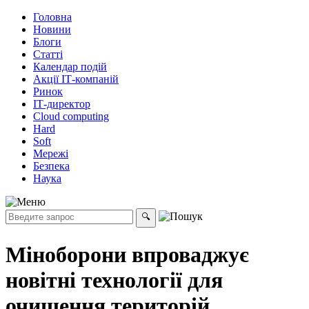
Головна
Новини
Блоги
Статті
Календар подій
Акції ІТ-компаній
Ринок
ІТ-директор
Cloud computing
Hard
Soft
Мережі
Безпека
Наука
Міноборони впроваджує
новітні технології для
очищення територій