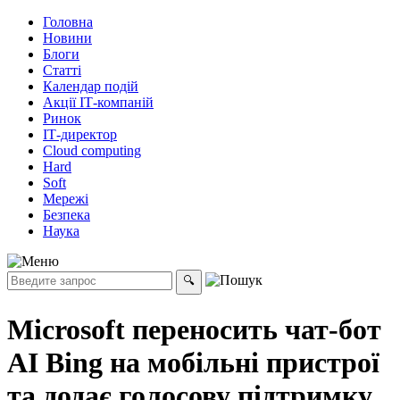
Головна
Новини
Блоги
Статті
Календар подій
Акції ІТ-компаній
Ринок
ІТ-директор
Cloud computing
Hard
Soft
Мережі
Безпека
Наука
Microsoft переносить чат-бот
AI Bing на мобільні пристрої
та додає голосову підтримку