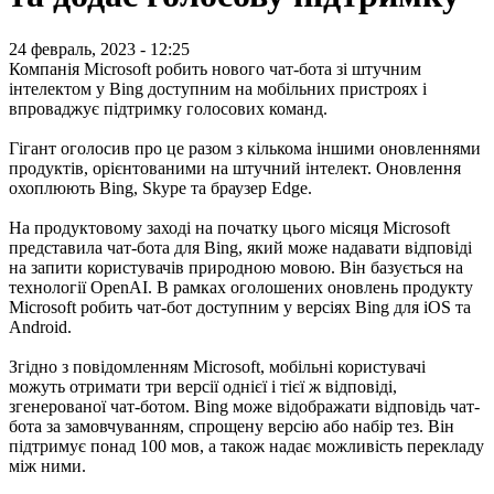
24 февраль, 2023 - 12:25
Компанія Microsoft робить нового чат-бота зі штучним
інтелектом у Bing доступним на мобільних пристроях і
впроваджує підтримку голосових команд.
Гігант оголосив про це разом з кількома іншими оновленнями
продуктів, орієнтованими на штучний інтелект. Оновлення
охоплюють Bing, Skype та браузер Edge.
На продуктовому заході на початку цього місяця Microsoft
представила чат-бота для Bing, який може надавати відповіді
на запити користувачів природною мовою. Він базується на
технології OpenAI. В рамках оголошених оновлень продукту
Microsoft робить чат-бот доступним у версіях Bing для iOS та
Android.
Згідно з повідомленням Microsoft, мобільні користувачі
можуть отримати три версії однієї і тієї ж відповіді,
згенерованої чат-ботом. Bing може відображати відповідь чат-
бота за замовчуванням, спрощену версію або набір тез. Він
підтримує понад 100 мов, а також надає можливість перекладу
між ними.