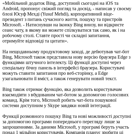
«Мобільний додаток Bing, доступний сьогодні на iOS та
Android, пропонує свіжий погляд та досвід, - написав у своєму
блозі Юсуф Мехді (Yusuf Mehdi), корпоративний віце-
президент з питань сучасного життя, пошуку та пристроїв
Microsoft. - Натиснувши на іконку Bing внизу, ви відкриєте
сеанс чату, в якому ви можете спілкуватися так само, як і на
робочому столі. Ставте прості чи складні запитання,
отримуйте відповіді та цитати».
На нещодавньому продуктовому заході, де дебютував чат-бот
Bing, Microsoft також представила нову версію браузера Edge з
функціями штучного інтелекту. Ці функції доступні через
спеціальну бічну панель в інтерфейсі браузера. Користувачі
можуть ставити запитання про веб-сторінку, а Edge
узагальнювати її вміст, а також генерувати новий текст.
Bing також отримає функцію, яка дозволить користувачам
взаємодіяти з вбудованим чат-ботом за допомогою голосових
команд. Крім того, Microsoft робить чат-бота пошукової
системи доступним у Skype завдяки новій інтеграції.
Функції розмовного пошуку Bing та нові можливості доступні
за допомогою програми попереднього перегляду лише за
запрошеннями. За даними Microsoft, у програмі беруть участь
понад 1 мільйон користувачів. Компанія планує зробити ці