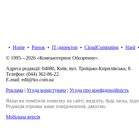
•
Home
•
Ринок
•
IТ-директор
•
CloudComputing
•
Hard
© 1995—2026 «Компьютерное Обозрение».
Адреса редакції: 04080, Київ, вул. Троїцько-Кирилівська, 8.
Телефон:
(044) 362-86-22
.
E-mail:
edit@ko.com.ua
Реклама
|
Угода користувача
|
Угода про конфіденційність
Якщо ви помітили помилку на сайті, виділіть, будь ласка, відп
Редакція отримає ваше повідомлення, дякуємо.
Мобільна версія