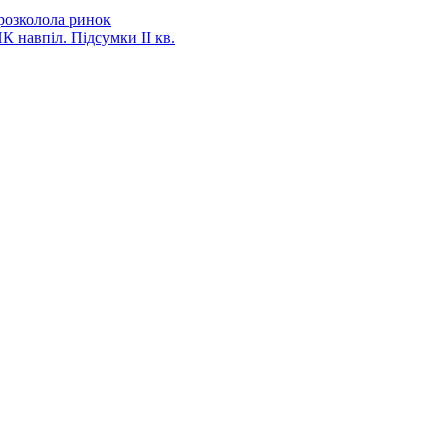
 розколола ринок
К навпіл. Підсумки ІІ кв.