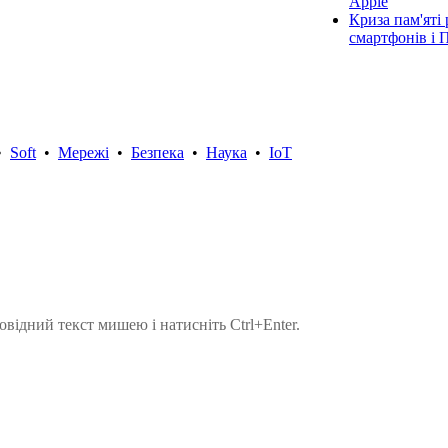
Apple
Криза пам'яті
смартфонів і П
•
Soft
•
Мережі
•
Безпека
•
Наука
•
IoT
овідний текст мишею і натисніть Ctrl+Enter.