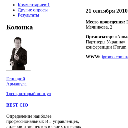
Комментариев:1
Другие опросы
21 сентября 2010
Результаты
Место проведения:
Б
Колонка
Мечникова, 2
Организатор:
«Ашман
Партнеры Украина»,
конференции iForum
WWW:
ipromo.com.ua
Геннадий
Армашула
Трест, который лопнул
BEST CIO
Определение наиболее
профессиональных ИТ-управленцев,
лидеров и экспертов в своих отраслях