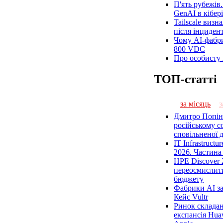
П'ять рубежів
GenAI в кібер
Tailscale визн
після інциден
Чому AI-фабр
800 VDC
Про особисту 
ТОП-статті
за місяць
з
Дмитро Попіна
російському со
сповільненої д
IT Infrastructu
2026. Частина 
HPE Discover 
переосмислити
бюджету
Фабрики AI за
Кейс Vultr
Ринок складан
експансія Hua