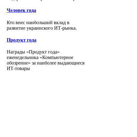
Человек года
Кто внес наибольший вклад в
развитие украинского ИТ-рынка.
Продукт года
Награды «Продукт года»
еженедельника «Компьютерное
обозрение» за наиболее выдающиеся
ИТ-товары