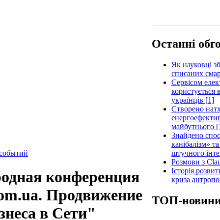
Останні обг
Як науковці з
списаних смар
Сервісом елек
користується 
українців [1]
Створено нат
енергоефектив
майбутнього [
Знайдено спос
канібалізм» т
штучного інте
 событий
Розмови з Clau
Історія розви
одная конференция
криза антропо
om.ua. Продвижение
ТОП-новин
знеса в Сети"