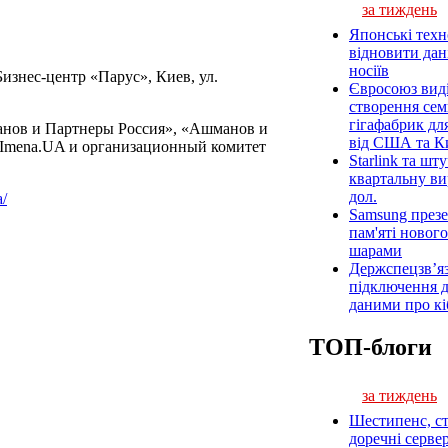
за тиждень
Японські техн
відновити дан
носіїв
изнес-центр «Парус», Киев, ул.
Євросоюз виді
створення се
гігафабрик дл
ов и Партнеры Россия», «Ашманов и
від США та К
 Imena.UA и организационный комитет
Starlink та шт
квартальну ви
дол.
/
Samsung през
пам'яті нового
шарами
Держспецзв’яз
підключення 
даними про кі
ТОП-блоги
за тиждень
Шестипенс, ста
доречні серве