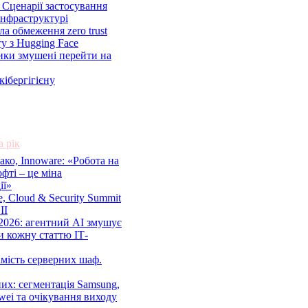
. Сценарії застосування
інфраструктурі
ала обмеження zero trust
ту з Hugging Face
ики змушені перейти на
кібергігієну
а рік
ко, Innoware: «Робота на
фті – це міна
ії»
re, Cloud & Security Summit
ІІ
2026: агентний AI змушує
 кожну статтю ІТ-
мість серверних шаф.
их: сегментація Samsung,
wei та очікування виходу