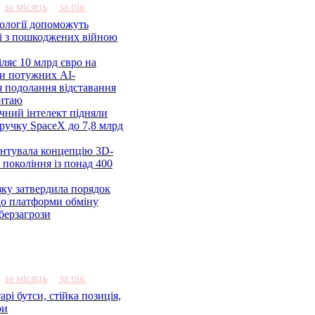
за місяць
за рік
ології допоможуть
і з пошкоджених війною
ляє 10 млрд євро на
ми потужних AI-
я подолання відставання
итаю
учний інтелект підняли
ручку SpaceX до 7,8 млрд
ентувала концепцію 3D-
 покоління із понад 400
ку затвердила порядок
до платформи обміну
берзагрози
за місяць
за рік
рі бутси, стійка позиція,
ри