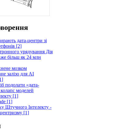
оворення
бирають дата-центри зі
тфонів [2]
тронного урядування Дія
вже більш як 24 млн
хнене мозком
не залізо для AI
1]
іб подолати «дата-
а колапс моделей
лекту [1]
de [1]
тку Штучного Інтелекту -
центризму [1]
и