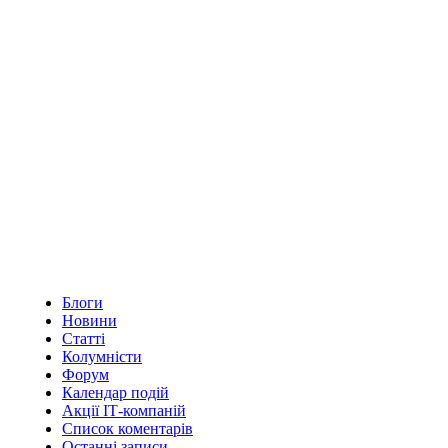
Блоги
Новини
Статті
Колумністи
Форум
Календар подій
Акції ІТ-компаній
Список коментарів
Останні записи