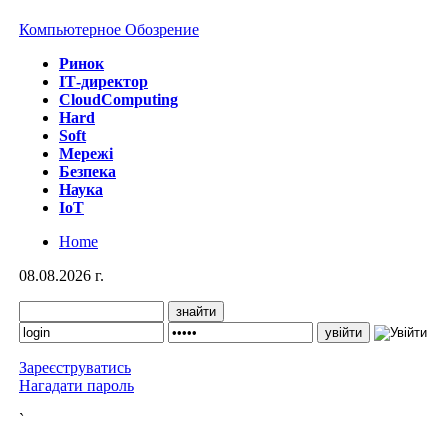
Компьютерное Обозрение
Ринок
IТ-директор
CloudComputing
Hard
Soft
Мережі
Безпека
Наука
IoT
Home
08.08.2026 г.
Зареєструватись
Нагадати пароль
`