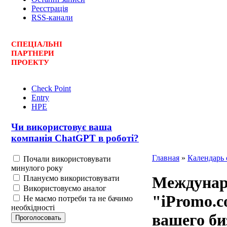
Реєстрація
RSS-канали
СПЕЦ
І
АЛЬНІ
ПАРТНЕРИ
ПРОЕКТУ
Check Point
Entry
HPE
Чи використовує ваша
компанія ChatGPT в роботі?
Главная
»
Календарь
Почали використовувати
минулого року
Междунар
Плануємо використовувати
Використовуємо аналог
"iPromo.c
Не маємо потреби та не бачимо
необхідності
вашего би