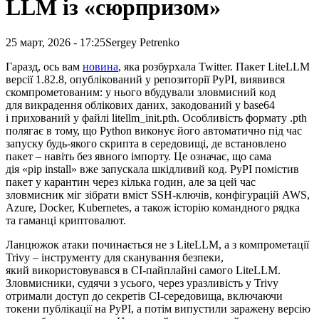
LLM із «сюрпризом»
25 март, 2026 - 17:25
Sergey Petrenko
Гаразд, ось вам
новина
, яка розбурхала Twitter. Пакет LiteLLM
версії 1.82.8, опублікований у репозиторії PyPI, виявився
скомпрометованим: у нього вбудували зловмисний код
для викрадення облікових даних, закодований у base64
і прихований у файлі litellm_init.pth. Особливість формату .pth
полягає в тому, що Python виконує його автоматично під час
запуску будь-якого скрипта в середовищі, де встановлено
пакет – навіть без явного імпорту
. Це означає, що сама
дія «pip install» вже запускала шкідливий код. PyPI помістив
пакет у карантин через кілька годин, але за цей час
зловмисник міг зібрати вміст SSH-ключів, конфігурацій AWS,
Azure, Docker, Kubernetes, а також історію командного рядка
та гаманці криптовалют.
Ланцюжок атаки починається не з LiteLLM, а з компрометації
Trivy – інструменту для сканування безпеки,
який використовувався в CI-пайплайні самого LiteLLM.
Зловмисники, судячи з усього, через уразливість у Trivy
отримали доступ до секретів CI-середовища, включаючи
токени публікації на PyPI, а потім випустили заражену версію