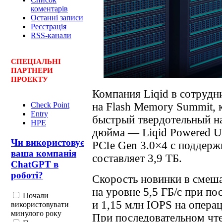
коментарів
Останні записи
Реєстрація
RSS-канали
СПЕЦ
І
АЛЬНІ
ПАРТНЕРИ
ПРОЕКТУ
Компания Liqid в сотрудн
на Flash Memory Summit, к
Check Point
Entry
быстрый твердотельный на
HPE
дюйма — Liqid Powered U
Чи використовує
PCIe Gen 3.0×4 с поддер
ваша компанія
составляет 3,9 ТБ.
ChatGPT в
роботі?
Скорость новинки в смеш
на уровне 5,5 ГБ/с при п
Почали
и 1,15 млн IOPS на опера
використовувати
минулого року
При последовательном чте