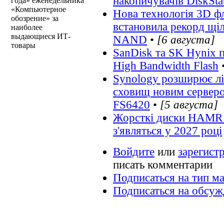
накопичувачів DiskSta
года» еженедельника
«Компьютерное
Нова технологія 3D фл
обозрение» за
встановила рекорд щі
наиболее
выдающиеся ИТ-
NAND
•
[6 августа]
товары
SanDisk та SK Hynix 
High Bandwidth Flash
Synology розширює лі
сховищ новим серверо
FS6420
•
[5 августа]
Жорсткі диски HAMR м
з'являться у 2027 році
Войдите
или
зарегист
писать комментарии
Подписаться на тип м
Подписаться на обсу