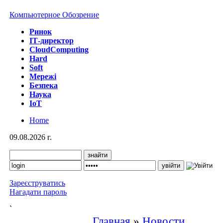
Компьютерное Обозрение
Ринок
IТ-директор
CloudComputing
Hard
Soft
Мережі
Безпека
Наука
IoT
Home
09.08.2026 г.
Зареєструватись
Нагадати пароль
`
Главная
»
Новости