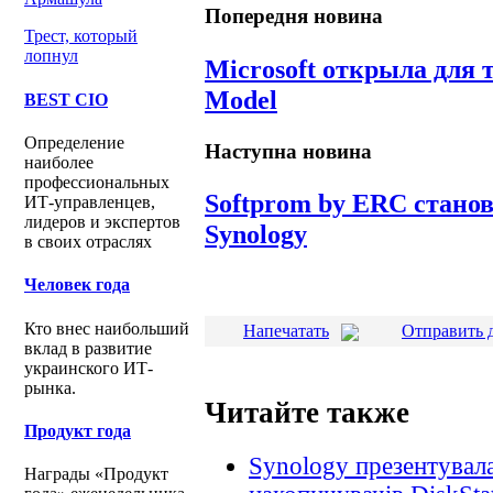
Попередня новина
Трест, который
лопнул
Microsoft открыла для
Model
BEST CIO
Определение
Наступна новина
наиболее
профессиональных
Softprom by ERC стано
ИТ-управленцев,
лидеров и экспертов
Synology
в своих отраслях
Человек года
Кто внес наибольший
Напечатать
Отправить 
вклад в развитие
украинского ИТ-
рынка.
Читайте также
Продукт года
Synology презентувал
Награды «Продукт