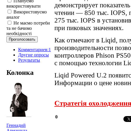
Плануємо
демонстрирует показатель 
використовувати
чтении — 850 тыс. IOPS, 
Використовуємо
аналог
275 тыс. IOPS в установи
Не маємо потреби
при пиковых значениях.
та не бачимо
необхідності
Как отмечают в Liqid, пол
производительности позво
Комментариев:1
контроллеров Phison PS5
Другие опросы
Результаты
с помощью технологии Liq
Колонка
Liqid Powered U.2 появитс
Информации о цене новинк
Стратегія охолодженн
0
Геннадий
Армашула