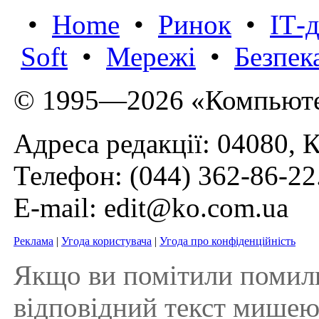
•
Home
•
Ринок
•
IТ-
Soft
•
Мережі
•
Безпек
© 1995—2026 «Компьюте
Адреса редакції: 04080, К
Телефон:
(044) 362-86-22
E-mail:
edit@ko.com.ua
Реклама
|
Угода користувача
|
Угода про конфіденційність
Якщо ви помітили помилку 
відповідний текст мишею і