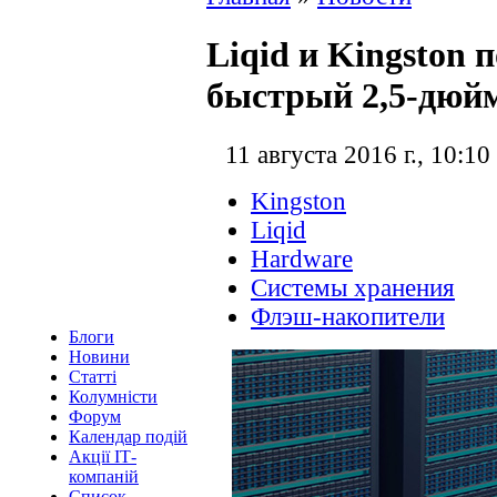
Liqid и Kingston
быстрый 2,5-дюй
11 августа 2016 г., 10:10
Kingston
Liqid
Hardware
Системы хранения
Флэш-накопители
Блоги
Новини
Статті
Колумністи
Форум
Календар подій
Акції ІТ-
компаній
Список