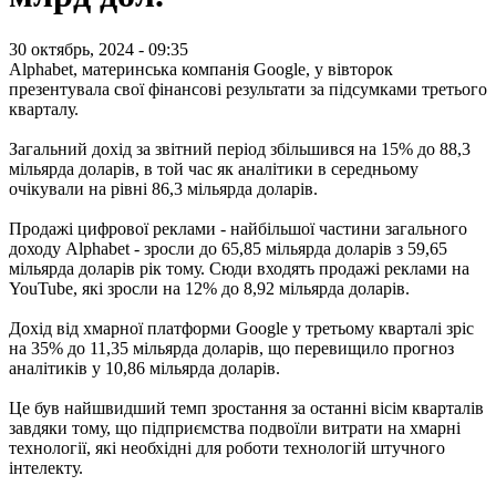
30 октябрь, 2024 - 09:35
Alphabet, материнська компанія Google, у вівторок
презентувала свої фінансові результати за підсумками третього
кварталу.
Загальний дохід за звітний період збільшився на 15% до 88,3
мільярда доларів, в той час як аналітики в середньому
очікували на рівні 86,3 мільярда доларів.
Продажі цифрової реклами - найбільшої частини загального
доходу Alphabet - зросли до 65,85 мільярда доларів з 59,65
мільярда доларів рік тому. Сюди входять продажі реклами на
YouTube, які зросли на 12% до 8,92 мільярда доларів.
Дохід від хмарної платформи Google у третьому кварталі зріс
на 35% до 11,35 мільярда доларів, що перевищило прогноз
аналітиків у 10,86 мільярда доларів.
Це був найшвидший темп зростання за останні вісім кварталів
завдяки тому, що підприємства подвоїли витрати на хмарні
технології, які необхідні для роботи технологій штучного
інтелекту.