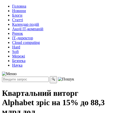
Головна
Новини
Блоги
Статті
Календар подій
Акції ІТ-компаній
Ринок
ІТ-директор
Cloud computing
Hard
Soft
Мережі
Безпека
Наука
Квартальний виторг
Alphabet зріс на 15% до 88,3
млрд дол.