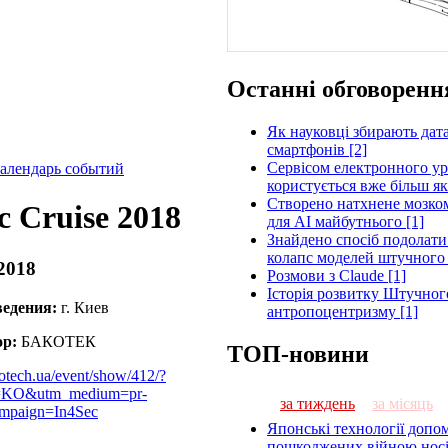
Останні обговоренн
Як науковці збирають дат
смартфонів [2]
Сервісом електронного ур
алендарь событий
користується вже більш як
Створено натхнене мозком
c Cruise 2018
для AI майбутнього [1]
Знайдено спосіб подолати 
колапс моделей штучного 
2018
Розмови з Claude [1]
Історія розвитку Штучного
ведения:
г. Киев
антропоцентризму [1]
ор:
БАКОТЕК
ТОП-новини
otech.ua/event/show/412/?
e=KO&utm_medium=pr-
за тиждень
за місяць
ampaign=In4Sec
Японські технології допо
пошкоджених війною носі