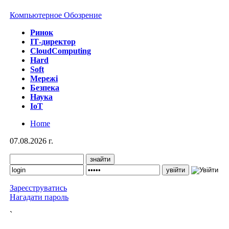
Компьютерное Обозрение
Ринок
IТ-директор
CloudComputing
Hard
Soft
Мережі
Безпека
Наука
IoT
Home
07.08.2026 г.
Зареєструватись
Нагадати пароль
`