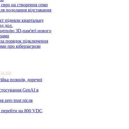
 євро на створення семи
ля подолання відставання
ект підняли квартальну
рд дол.
цепцію 3D-пам'яті нового
арами
ила порядок підключення
ми про кіберзагрози
за рік
ійка позиція, доречні
астосування GenAI в
 zero trust після
 перейти на 800 VDC