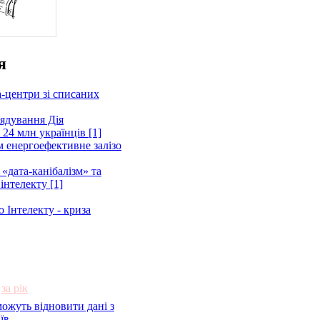
я
а-центри зі списаних
ядування Дія
 24 млн українців [1]
 енергоефективне залізо
«дата-канібалізм» та
інтелекту [1]
 Інтелекту - криза
за рік
можуть відновити дані з
їв