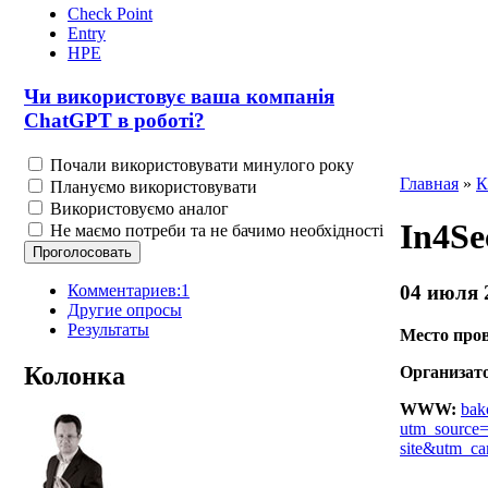
Check Point
Entry
HPE
Чи використовує ваша компанія
ChatGPT в роботі?
Почали використовувати минулого року
Главная
»
К
Плануємо використовувати
Використовуємо аналог
In4Se
Не маємо потреби та не бачимо необхідності
Комментариев:1
04 июля 
Другие опросы
Результаты
Место про
Колонка
Организат
WWW:
bak
utm_sourc
site&utm_c