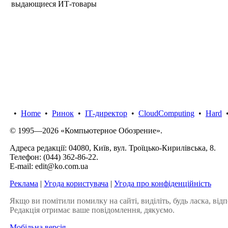
выдающиеся ИТ-товары
•
Home
•
Ринок
•
IТ-директор
•
CloudComputing
•
Hard
© 1995—2026 «Компьютерное Обозрение».
Адреса редакції: 04080, Київ, вул. Троїцько-Кирилівська, 8.
Телефон:
(044) 362-86-22
.
E-mail:
edit@ko.com.ua
Реклама
|
Угода користувача
|
Угода про конфіденційність
Якщо ви помітили помилку на сайті, виділіть, будь ласка, відп
Редакція отримає ваше повідомлення, дякуємо.
Мобільна версія