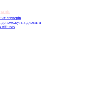
за рік
них серверів
 допоможуть відновити
их війною