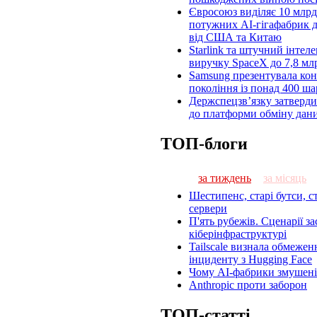
Євросоюз виділяє 10 млрд
потужних AI-гігафабрик д
від США та Китаю
Starlink та штучний інтел
виручку SpaceX до 7,8 мл
Samsung презентувала кон
покоління із понад 400 ш
Держспецзв’язку затверд
до платформи обміну дани
ТОП-блоги
за тиждень
за місяць
Шестипенс, старі бутси, ст
сервери
П'ять рубежів. Сценарії з
кіберінфраструктурі
Tailscale визнала обмеження
інциденту з Hugging Face
Чому AI-фабрики змушені
Anthropic проти заборон
ТОП-статті