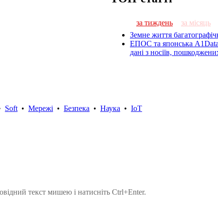
за тиждень
за місяць
Земне життя багатографіч
ЕПОС та японська A1Data
дані з носіїв, пошкоджен
•
Soft
•
Мережі
•
Безпека
•
Наука
•
IoT
овідний текст мишею і натисніть Ctrl+Enter.