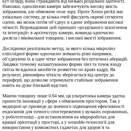
кут огляду, вони страждають від низької роздільної здатності.
Навпаки, однолінзові камери забезпечують високу якість
зображення, але обмежене поле зору. Проте Xenos peckii має
унікальну систему, де кілька очей фіксують окремі сегменти
сцени, які мозок потім об’єднує в єдине зображення високої
чіткості. Впровадивши цей принцип «роздільного захоплення
та інтеграції» в архітектуру камери, команда одночасно
досягла і мінімальної товщини, і високої якості зображення.
Дослідники реалізували метод, за якого кілька мікролінз
еліпсоїдної форми одночасно знімають різні напрямки,
об’єднуючи їх в одне чітке зображення без оптичних аберацій.
Завдяки точному налаштуванню форми лінз та точок входу
світла їм вдалося запобігти розмиттю по краях кадру. Як
результат, рівномірна чіткість зберігається від центру до
периферії, що дозволяє отримувати стабільне зображення
навіть на дуже близькій відстані.
Маючи товщину лише 0,94 мм, ця ультратонка камера здатна
принести інновації у сфери з обмеженим простором. Так у
медицині це призведе до значного підвищення ефективності
ендоскопів для точного спостереження у вузьких порожнинах,
у робототехніці - для встановлення на мікророботах для
кращої орієнтації у просторі, а у wearable-технології для
використання у компактних гаджетах для здоров’я та