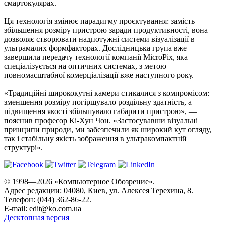
смартокулярах.
Ця технологія змінює парадигму проєктування: замість
збільшення розміру пристрою заради продуктивності, вона
дозволяє створювати надпотужні системи візуалізації в
ультрамалих формфакторах. Дослідницька група вже
завершила передачу технології компанії MicroPix, яка
спеціалізується на оптичних системах, з метою
повномасштабної комерціалізації вже наступного року.
«Традиційні ширококутні камери стикалися з компромісом:
зменшення розміру погіршувало роздільну здатність, а
підвищення якості збільшувало габарити пристрою», —
пояснив професор Кі-Хун Чон. «Застосувавши візуальні
принципи природи, ми забезпечили як широкий кут огляду,
так і стабільну якість зображення в ультракомпактній
структурі».
© 1998—2026 «Компьютерное Обозрение».
Адрес редакции: 04080, Киев, ул. Алексея Терехина, 8.
Телефон: (044) 362-86-22.
E-mail:
edit@ko.com.ua
Десктопная версия