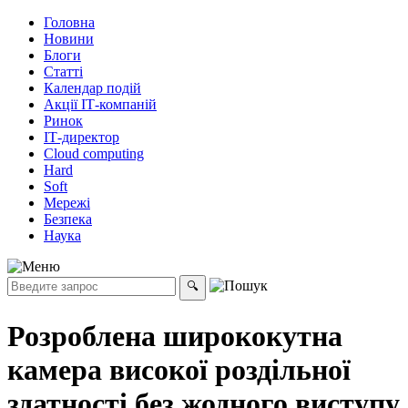
Головна
Новини
Блоги
Статті
Календар подій
Акції ІТ-компаній
Ринок
ІТ-директор
Cloud computing
Hard
Soft
Мережі
Безпека
Наука
Розроблена ширококутна
камера високої роздільної
здатності без жодного виступу