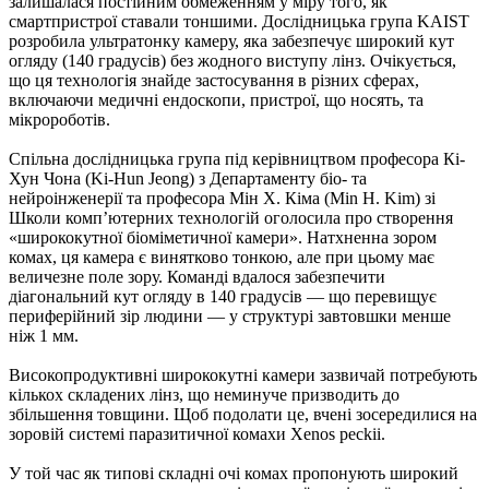
залишалася постійним обмеженням у міру того, як
смартпристрої ставали тоншими. Дослідницька група KAIST
розробила ультратонку камеру, яка забезпечує широкий кут
огляду (140 градусів) без жодного виступу лінз. Очікується,
що ця технологія знайде застосування в різних сферах,
включаючи медичні ендоскопи, пристрої, що носять, та
мікророботів.
Спільна дослідницька група під керівництвом професора Кі-
Хун Чона (Ki-Hun Jeong) з Департаменту біо- та
нейроінженерії та професора Мін Х. Кіма (Min H. Kim) зі
Школи комп’ютерних технологій оголосила про створення
«ширококутної біоміметичної камери». Натхненна зором
комах, ця камера є винятково тонкою, але при цьому має
величезне поле зору. Команді вдалося забезпечити
діагональний кут огляду в 140 градусів — що перевищує
периферійний зір людини — у структурі завтовшки менше
ніж 1 мм.
Високопродуктивні ширококутні камери зазвичай потребують
кількох складених лінз, що неминуче призводить до
збільшення товщини. Щоб подолати це, вчені зосередилися на
зоровій системі паразитичної комахи Xenos peckii.
У той час як типові складні очі комах пропонують широкий