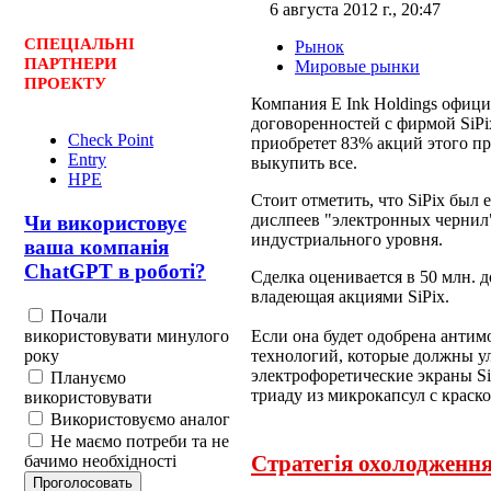
6 августа 2012 г., 20:47
СПЕЦ
І
АЛЬНІ
Рынок
ПАРТНЕРИ
Мировые рынки
ПРОЕКТУ
Компания E Ink Holdings офиц
договоренностей с фирмой SiPi
Check Point
приобретет 83% акций этого п
Entry
выкупить все.
HPE
Стоит отметить, что SiPix был
дислпеев "электронных чернил
Чи використовує
индустриального уровня.
ваша компанія
ChatGPT в роботі?
Сделка оценивается в 50 млн. д
владеющая акциями SiPix.
Почали
використовувати минулого
Если она будет одобрена антим
року
технологий, которые должны у
электрофоретические экраны Si
Плануємо
триаду из микрокапсул с краско
використовувати
Використовуємо аналог
Не маємо потреби та не
Стратегія охолодженн
бачимо необхідності