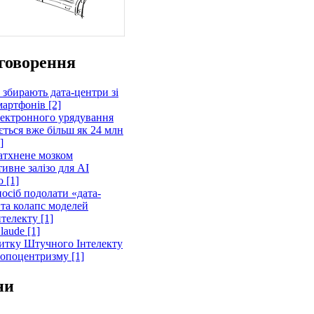
говорення
 збирають дата-центри зі
артфонів [2]
лектронного урядування
ється вже більш як 24 млн
]
атхнене мозком
ивне залізо для AI
 [1]
осіб подолати «дата-
 та колапс моделей
телекту [1]
laude [1]
витку Штучного Інтелекту
ропоцентризму [1]
ни