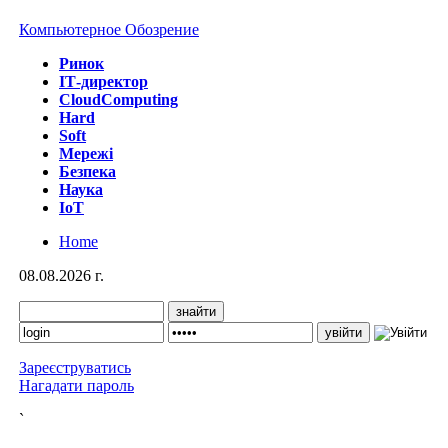
Компьютерное Обозрение
Ринок
IТ-директор
CloudComputing
Hard
Soft
Мережі
Безпека
Наука
IoT
Home
08.08.2026 г.
Зареєструватись
Нагадати пароль
`