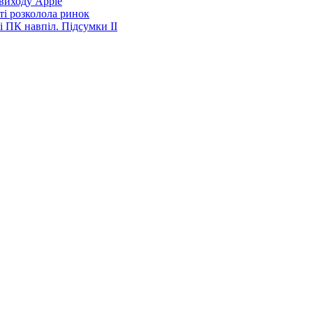
виходу Apple
ті розколола ринок
і ПК навпіл. Підсумки ІІ