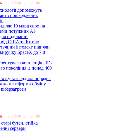
ь
за місяць
за рік
ехнології допоможуть
дані з пошкоджених
їв
діляє 10 млрд євро на
семи потужних AI-
 для подолання
я від США та Китаю
 штучний інтелект підняли
виручку SpaceX до 7,8
езентувала концепцію 3D-
ого покоління із понад 400
’язку затвердила порядок
я до платформи обміну
кіберзагрози
и
ь
за місяць
за рік
старі бутси, стійка
речні сервери