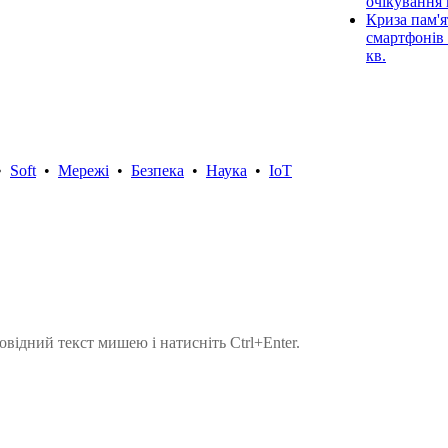
очікування 
Криза пам'я
смартфонів 
кв.
•
Soft
•
Мережі
•
Безпека
•
Наука
•
IoT
овідний текст мишею і натисніть Ctrl+Enter.