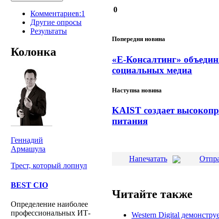
0
Комментариев:1
Другие опросы
Результаты
Попередня новина
Колонка
«Е-Консалтинг» объеди
социальных медиа
Наступна новина
KAIST создает высокопр
питания
Геннадий
Армашула
Напечатать
Отпра
Трест, который лопнул
BEST CIO
Читайте также
Определение наиболее
профессиональных ИТ-
Western Digital демонстру