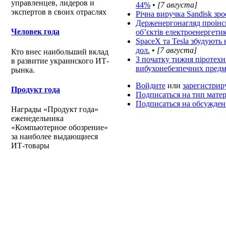
управленцев, лидеров и
44%
•
[7 августа]
экспертов в своих отраслях
Річна виручка Sandisk зро
Держенергонагляд проінс
Человек года
об’єктів електроенергети
SpaceX та Tesla збудують 
дол.
•
[7 августа]
Кто внес наибольший вклад
З початку тижня піротех
в развитие украинского ИТ-
вибухонебезпечних предм
рынка.
Войдите
или
зарегистрир
Продукт года
Подписаться на тип мате
Подписаться на обсужде
Награды «Продукт года»
еженедельника
«Компьютерное обозрение»
за наиболее выдающиеся
ИТ-товары