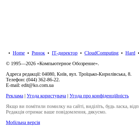
•
Home
•
Ринок
•
IТ-директор
•
CloudComputing
•
Hard
© 1995—2026 «Компьютерное Обозрение».
Адреса редакції: 04080, Київ, вул. Троїцько-Кирилівська, 8.
Телефон:
(044) 362-86-22
.
E-mail:
edit@ko.com.ua
Реклама
|
Угода користувача
|
Угода про конфіденційність
Якщо ви помітили помилку на сайті, виділіть, будь ласка, відп
Редакція отримає ваше повідомлення, дякуємо.
Мобільна версія