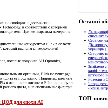
Останні об
иально сообщила о достижении
x Technology, в соответствии с которыми
роизводителя. Причем выразила намерение
Як науковці
списаних см
Сервісом е
 единственным конкурентом E Ink в области
Дія користу
", который располагал технологией
українців [1
Створено н
енергоефект
олл, которые получила AU Optronics,
майбутнього
Знайдено сп
канібалізм»
онопольными органами, E Ink получит ряд
штучного ін
лучшить ее продукцию. Например, цветные
Розмови з C
Pix в отличие от дисплеев E Ink используют
Історія роз
й разного цвета, а не специальные фильтры.
- криза ант
ТОП-нови
я ЦОД для епохи AI