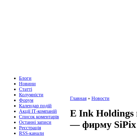
Блоги
Новини
Статті
Колумністи
Главная
»
Новости
Форум
Календар подій
E Ink Holdings
Акції ІТ-компаній
Список коментарів
— фирму SiPix
Останні записи
Реєстрація
RSS-канали