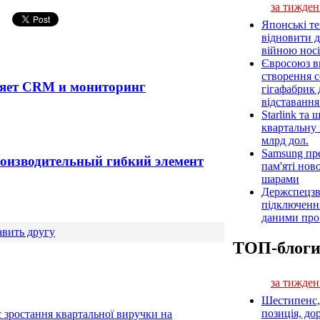
за тижден
Японські т
відновити 
війною носі
Євросоюз ви
створення 
няет CRM и мониторинг
гігафабрик
відставанн
Starlink та
квартальну 
млрд дол.
Samsung пр
оизводительный гибкий элемент
пам'яті нов
шарами
Держспецзв
підключенн
даними про 
вить другу
ТОП-блог
за тижден
Шестипенс, 
позиція, до
є зростання квартальної виручки на