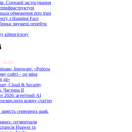
ів. Сценарії застосування
ерінфраструктурі
знала обмеження zero trust
енту з Hugging Face
брики змушені перейти
C
у кібергігієну
і
за рік
нако, Innoware: «Робота
ому софті – це міна
 дії»
cture, Cloud & Security
. Частина ІІ
r 2026: агентний AI
еосмислити кожну статтю
 замість серверних шаф.
аних: сегментація
спансія Huawei та