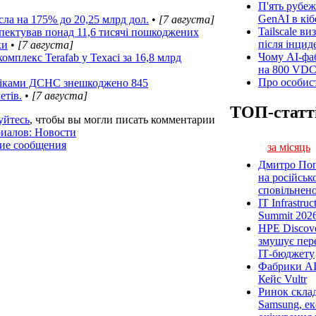
П'ять рубеж
GenAI в кіб
сла на 175% до 20,25 млрд дол.
•
[7 августа]
Tailscale ви
пектував понад 11,6 тисячі пошкоджених
після інцид
ки
•
[7 августа]
Чому AI-фа
комплекс Terafab у Техасі за 16,8 млрд
на 800 VD
Про особист
ніками ДСНС знешкоджено 845
етів.
•
[7 августа]
ТОП-статт
уйтесь
, чтобы вы могли писать комментарии
риалов: Новости
ние сообщения
за місяць
Дмитро Попі
на російськ
сповільненої
IT Infrastru
Summit 2026
HPE Discove
змушує пер
ІТ-бюджету
Фабрики AI
Кейс Vultr
Ринок склад
Samsung, ек