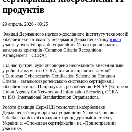
продуктів
29 апрель, 2026 - 09:25
Фахівці Державного науково-дослідного інституту технологій
кібербезпеки та захисту інформації Держспецзв’язку
взяли
участь у зустрічі органів управління Угоди про визнання
загальних критеріїв (Common Criteria Recognition
Arrangement – CCRA).
Під час зустрічі було обговорено необхідність внесення змін
у робочі документи CCRA, питання правил взаємодії
з European Cybersecurity Certification Scheme on Common
Criteria – загальноєвропейською системою сертифікації
кібербезпеки для ІТ-продуктів, розробленою ENISA (European
Union Agency for Network and Information Security), CCRA
та ISO (International Standardization Organization).
Робота фахівців ДержНДІ технологій кібербезпеки
Держспецзв’язку в органах управління Угодою Common
Criteria є однією зі складових процедури зміни статусу
України зі «Споживач сертифікатів» на «Повноправний
учасник».