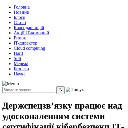
Головна
Новини
Блоги
Статті
Календар подій
Акції ІТ-компаній
Ринок
ІТ-директор
Cloud computing
Hard
Soft
Мережі
Безпека
Наука
Держспецзв’язку працює над
удосконаленням системи
сертифікації кібербезпеки ІТ-