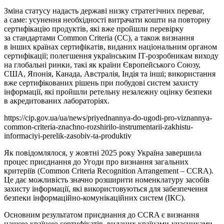
Зміна статусу надасть державі низку стратегічних переваг,
а саме: усунення необхідності витрачати кошти на повторну
сертифікацію продуктів, які вже пройшли перевірку
за стандартами Common Criteria (СС), а також визнання
в інших країнах сертифікатів, виданих національним органом
сертифікації; полегшення українським ІТ-розробникам виходу
на глобальні ринки, такі як країни Європейського Союзу,
США, Японія, Канада, Австралія, Індія та інші; використання
вже сертифікованих рішень при побудові систем захисту
інформації, які пройшли ретельну незалежну оцінку безпеки
в акредитованих лабораторіях.
https://cip.gov.ua/ua/news/priyednannya-do-ugodi-pro-viznannya-
common-criteria-znachno-rozshirilo-instrumentarii-zakhistu-
informaciyi-perelik-zasobiv-ta-produktiv
Як повідомлялося, у жовтні 2025 року Україна завершила
процес приєднання до Угоди про визнання загальних
критеріїв (Common Criteria Recognition Arrangement – CCRA).
Це дає можливість значно розширити номенклатуру засобів
захисту інформації, які використовуються для забезпечення
безпеки інформаційно-комунікаційних систем (ІКС).
Основним результатом приєднання до CCRA є визнання
нашою країною сертифікатів, виданих країнами-учасниками