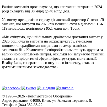
Раніше компанія прогнозувала, що капітальні витрати в 2024
році складуть від 38 млрд до 40 млрд дол.
У своєму прес-релізі в середу фінансовий директор Сьюзан Лі
заявила, що витрати на 2025 рік повинні бути в діапазоні 114-
119 млрд дол., порівняно з 95,1 млрд дол. Торік.
«Ми очікуємо, що найбільшим драйвером зростання витрат у
2025 році будуть витрати на інфраструктуру, зумовлені
вищими операційними витратами та амортизацією, -
зазначила Лі. - Компенсації співробітникам стануть другим за
величиною напрямкам витрат, оскільки ми залучаємо технічні
таланти в пріоритетні сфери інфраструктури, монетизації,
Reality Labs, генеративного штучного інтелекту, а також
дотримання вимог законодавства».
© 1998—2026 «Компьютерное Обозрение».
Адрес редакции: 04080, Киев, ул. Алексея Терехина, 8.
Телефон: (044) 362-86-22.