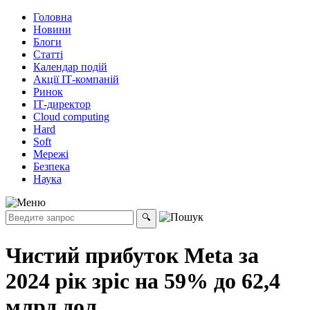
Головна
Новини
Блоги
Статті
Календар подій
Акції ІТ-компаній
Ринок
ІТ-директор
Cloud computing
Hard
Soft
Мережі
Безпека
Наука
Чистий прибуток Meta за
2024 рік зріс на 59% до 62,4
млрд дол.