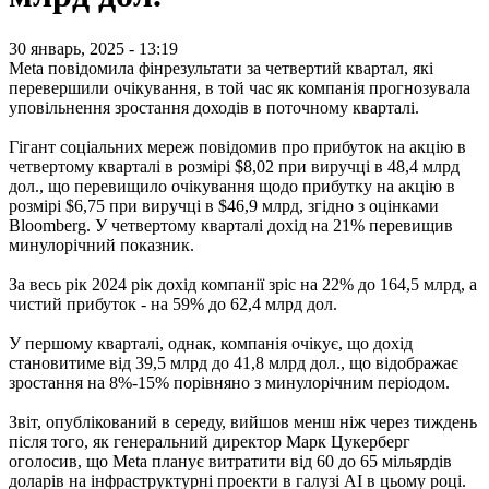
30 январь, 2025 - 13:19
Meta повідомила фінрезультати за четвертий квартал, які
перевершили очікування, в той час як компанія прогнозувала
уповільнення зростання доходів в поточному кварталі.
Гігант соціальних мереж повідомив про прибуток на акцію в
четвертому кварталі в розмірі $8,02 при виручці в 48,4 млрд
дол., що перевищило очікування щодо прибутку на акцію в
розмірі $6,75 при виручці в $46,9 млрд, згідно з оцінками
Bloomberg. У четвертому кварталі дохід на 21% перевищив
минулорічний показник.
За весь рік 2024 рік дохід компанії зріс на 22% до 164,5 млрд, а
чистий прибуток - на 59% до 62,4 млрд дол.
У першому кварталі, однак, компанія очікує, що дохід
становитиме від 39,5 млрд до 41,8 млрд дол., що відображає
зростання на 8%-15% порівняно з минулорічним періодом.
Звіт, опублікований в середу, вийшов менш ніж через тиждень
після того, як генеральний директор Марк Цукерберг
оголосив, що Meta планує витратити від 60 до 65 мільярдів
доларів на інфраструктурні проекти в галузі АІ в цьому році.