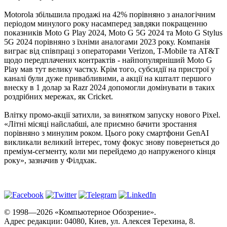
Motorola збільшила продажі на 42% порівняно з аналогічним
періодом минулого року насамперед завдяки покращенню
показників Moto G Play 2024, Moto G 5G 2024 та Moto G Stylus
5G 2024 порівняно з їхніми аналогами 2023 року. Компанія
виграє від співпраці з операторами Verizon, T-Mobile та AT&T
щодо передплачених контрактів - найпопулярніший Moto G
Play мав тут велику частку. Крім того, субсидії на пристрої у
каналі були дуже привабливими, а акції на кшталт першого
внеску в 1 долар за Razr 2024 допомогли домінувати в таких
роздрібних мережах, як Cricket.
Влітку промо-акції затихли, за винятком запуску нового Pixel.
«Літні місяці найслабші, але приємно бачити зростання
порівняно з минулим роком. Цього року смартфони GenAI
викликали великий інтерес, тому фокус знову повернеться до
преміум-сегменту, коли ми перейдемо до напруженого кінця
року», зазначив у Філдхак.
© 1998—2026 «Компьютерное Обозрение».
Адрес редакции: 04080, Киев, ул. Алексея Терехина, 8.