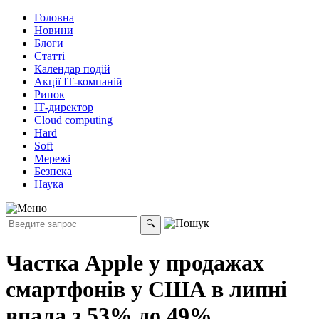
Головна
Новини
Блоги
Статті
Календар подій
Акції ІТ-компаній
Ринок
ІТ-директор
Cloud computing
Hard
Soft
Мережі
Безпека
Наука
Частка Аpple у продажах
смартфонів у США в липні
впала з 53% до 49%