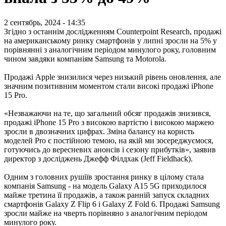
2 сентябрь, 2024 - 14:35
Згідно з останнім дослідженням Counterpoint Research, продажі
на американському ринку смартфонів у липні зросли на 5% у
порівнянні з аналогічним періодом минулого року, головним
чином завдяки компаніям Samsung та Motorola.
Продажі Apple знизилися через низький рівень оновлення, але
значним позитивним моментом стали високі продажі iPhone
15 Pro.
«Незважаючи на те, що загальний обсяг продажів знизився,
продажі iPhone 15 Pro з високою вартістю і високою маржею
зросли в двозначних цифрах. Зміна балансу на користь
моделей Pro є постійною темою, на якій ми зосереджуємося,
готуючись до вересневих анонсів і сезону прибутків», заявив
директор з досліджень Джефф Філдхак (Jeff Fieldhack).
Одним з головних рушіїв зростання ринку в цілому стала
компанія Samsung - на модель Galaxy A15 5G приходилося
майже третина її продажів, а також ранній запуск складних
смартфонів Galaxy Z Flip 6 і Galaxy Z Fold 6. Продажі Samsung
зросли майже на чверть порівняно з аналогічним періодом
минулого року.