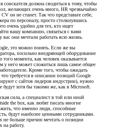
я соискателя должна сводиться к тому, чтобы
 Мол, желающих очень много, HR чрезвычайно
 CV он не станет. Так что представьте себе,
жера по персоналу, просто столкнувшись
это очень удобно для тех, кто ищет
йти вашу компанию, связаться с вами
 у вас они мечтали работать всю жизнь.
gle, это можно понять. Если же вы
гратора, посильно внедряющей оборудование
 того момента, как человек оказывается
м у него может сложиться лишь самое общее
аботодателе. Кроме того, чтобы ожидать
 что требуется в описании позиций Google
копируют с сайтов лидеров индустрии), нужно
 будут хотя бы такими же, как в Microsoft.
ская сила, а специалист в той или иной
side the box, как любят писать многие
жить, что именно люди, способные
сть, будут наиболее ценными сотрудниками.
х не больше причин мечтать о позиции
х на работу.