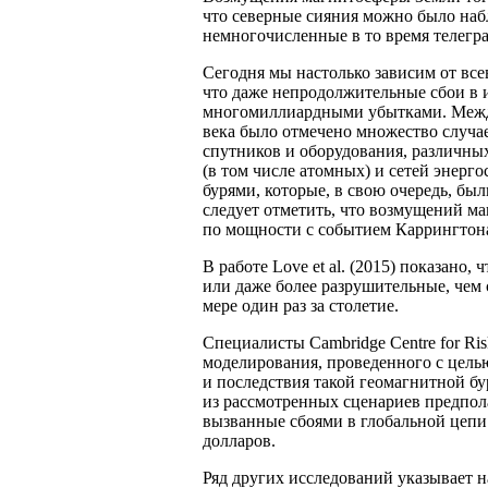
что северные сияния можно было набл
немногочисленные в то время телегр
Сегодня мы настолько зависим от вс
что даже непродолжительные сбои в 
многомиллиардными убытками. Между
века было отмечено множество случа
спутников и оборудования, различны
(в том числе атомных) и сетей энерг
бурями, которые, в свою очередь, бы
следует отметить, что возмущений м
по мощности с событием Каррингтона,
В работе Love et al. (2015) показано
или даже более разрушительные, чем 
мере один раз за столетие.
Специалисты Cambridge Centre for Ris
моделирования, проведенного с цел
и последствия такой геомагнитной б
из рассмотренных сценариев предпола
вызванные сбоями в глобальной цепи 
долларов.
Ряд других исследований указывает н