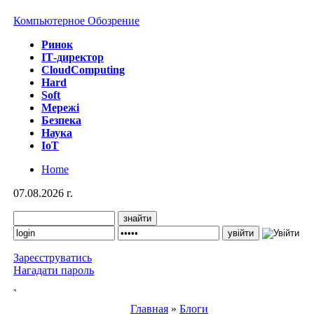
Компьютерное Обозрение
Ринок
IТ-директор
CloudComputing
Hard
Soft
Мережі
Безпека
Наука
IoT
Home
07.08.2026 г.
Зареєструватись
Нагадати пароль
`
Главная
»
Блоги