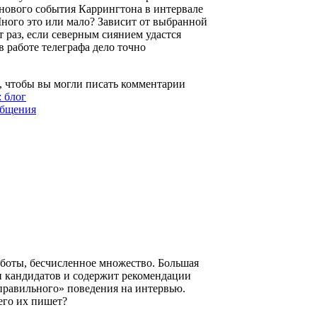
ь нового события Каррингтона в интервале
 Много это или мало? Зависит от выбранной
т раз, если северным сиянием удастся
в работе телеграфа дело точно
, чтобы вы могли писать комментарии
 блог
общения
боты, бесчисленное множество. Большая
и кандидатов и содержит рекомендации
равильного» поведения на интервью.
чего их пишет?