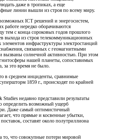
юдать даже в тропиках, а еще
афные линии вышли из строя по всему миру.
евозможных ICT решений и энергосистем,
их работе нередко оборачиваются
 тем с конца сороковых годов прошлого
ев выхода из строя телекоммуникационных
х элементов инфраструктуры электростанций
оснабжения, связанных с геомагнитными
ли вызваны солнечной активностью. При этом
агнитосферы нашей планеты, сопоставимых
 за это время не было.
, что в среднем инциденты, сравнимые
супершторм 1859 г., происходят по крайней
k Studies недавно представили результаты
ью определить возможный ущерб
ури. Даже самый оптимистичный
гает, что прямые и косвенные убытки,
поставок, составят около полутриллиона
а то, что совокупные потери мировой