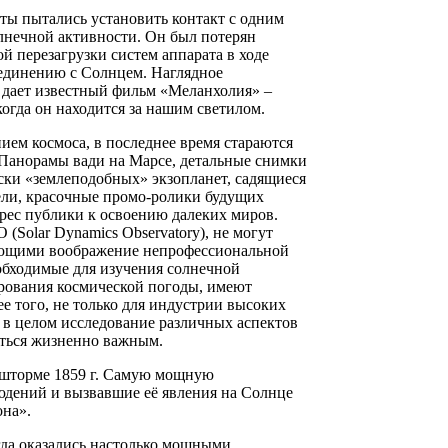
ты пытались установить контакт с одним
лнечной активности. Он был потерян
ой перезагрузки систем аппарата в ходе
оединению с Солнцем. Наглядное
 дает известный фильм «Меланхолия» –
когда он находится за нашим светилом.
ием космоса, в последнее время стараются
 Панорамы вади на Марсе, детальные снимки
ски «землеподобных» экзопланет, садящиеся
ели, красочные промо-ролики будущих
рес публики к освоению далеких миров.
Solar Dynamics Observatory), не могут
ающими воображение непрофессиональной
обходимые для изучения солнечной
рования космической погоды, имеют
ее того, не только для индустрии высоких
 в целом исследование различных аспектов
аться жизненно важным.
шторме 1859 г. Самую мощную
юдений и вызвавшие её явления на Солнце
она».
да оказались настолько мощными,