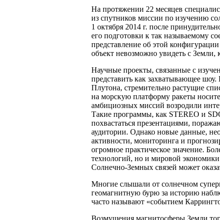
На протяжении 22 месяцев специалис
из спутников миссии по изучению со
1 октября 2014 г. после принудительн
его подготовки к так называемому с
представление об этой конфигурации
объект невозможно увидеть с Земли, 
Научные проекты, связанные с изучен
представить как захватывающее шоу.
Плутона, стремительно растущие спи
на морскую платформу ракеты носит
амбициозных миссий возродили инте
Такие программы, как STEREO и SDO (
похвастаться презентациями, пораж
аудитории. Однако новые данные, не
активности, мониторинга и прогнози
огромное практическое значение. Бол
технологий, но и мировой экономики
Солнечно-Земных связей может оказ
Многие слышали от солнечном супер
геомагнитную бурю за историю набл
часто называют «событием Каррингт
Возмущения магнитосферы Земли тог