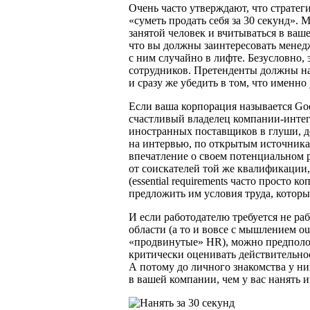
Очень часто утверждают, что стратеги
«суметь продать себя за 30 секунд».
занятой человек и вчитываться в ваше
что вы должны заинтересовать менед
с ним случайно в лифте. Безусловно, 
сотрудников. Претенденты должны на
и сразу же убедить в том, что именно
Если ваша корпорация называется Goo
счастливый владелец компании-инте
иностранных поставщиков в глуши, до
на интервью, по открытым источника
впечатление о своем потенциальном р
от соискателей той же квалификации,
(essential requirements часто просто 
предложить им условия труда, которые
И если работодателю требуется не раб
области (а то и вовсе с мышлением out
«продвинутые» HR), можно предполо
критически оценивать действительно
А потому до личного знакомства у ни
в вашей компании, чем у вас нанять и