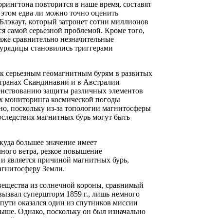
ррингтона повторится в наше время, составят
 этом едва ли можно точно оценить
Блэкаут, который затронет сотни миллионов
ся самой серьезной проблемой. Кроме того,
даже сравнительно незначительные
еурядицы становились триггерами
к серьезным геомагнитным бурям в развитых
странах Скандинавии и в Австралии
шенствованию защиты различных элементов
х мониторинга космической погоды
но, поскольку из-за топологии магнитосферы
следствия магнитных бурь могут быть
куда большее значение имеет
чного ветра, резкое повышение
 и является причиной магнитных бурь,
агнитосферу Земли.
 вещества из солнечной короны, сравнимый
 вызвал супершторм 1859 г., лишь немного
 пути оказался один из спутников миссии
ыше. Однако, поскольку он был изначально