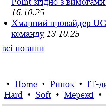
Point згідно з вимогами
16.10.25
Хмарний провайдер UCl
команду
13.10.25
всі новини
•
Home
•
Ринок
•
IТ-д
Hard
•
Soft
•
Мережі