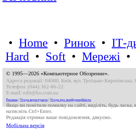
•
Home
•
Ринок
•
IТ-д
Hard
•
Soft
•
Мережі
© 1995—2026 «Компьютерное Обозрение».
Адреса редакції: 04080, Київ, вул. Троїцько-Кирилівська, 
Телефон:
(044) 362-86-22
.
E-mail:
edit@ko.com.ua
Реклама
|
Угода користувача
|
Угода про конфіденційність
Якщо ви помітили помилку на сайті, виділіть, будь ласка,
натисніть Ctrl+Enter.
Редакція отримає ваше повідомлення, дякуємо.
Мобільна версія