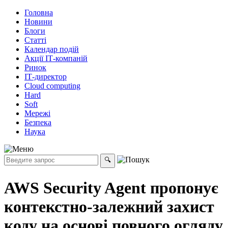
Головна
Новини
Блоги
Статті
Календар подій
Акції ІТ-компаній
Ринок
ІТ-директор
Cloud computing
Hard
Soft
Мережі
Безпека
Наука
AWS Security Agent пропонує
контекстно-залежний захист
коду на основі повного огляду