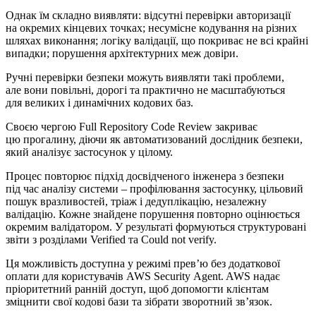
Однак їм складно виявляти: відсутні перевірки авторизації
на окремих кінцевих точках; несумісне кодування на різних
шляхах виконання; логіку валідації, що покриває не всі крайні
випадки; порушення архітектурних меж довіри.
Ручні перевірки безпеки можуть виявляти такі проблеми,
але вони повільні, дорогі та практично не масштабуються
для великих і динамічних кодових баз.
Своєю чергою Full Repository Code Review закриває
цю прогалину, діючи як автоматизований дослідник безпеки,
який аналізує застосунок у цілому.
Процес повторює підхід досвідченого інженера з безпеки
під час аналізу системи – профілювання застосунку, цільовий
пошук вразливостей, тріаж і дедуплікацію, незалежну
валідацію. Кожне знайдене порушення повторно оцінюється
окремим валідатором. У результаті формуються структуровані
звіти з розділами Verified та Could not verify.
Ця можливість доступна у режимі прев’ю без додаткової
оплати для користувачів AWS Security Agent. AWS надає
пріоритетний ранній доступ, щоб допомогти клієнтам
зміцнити свої кодові бази та зібрати зворотний зв’язок.