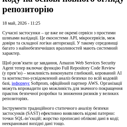
репозиторію
18 май, 2026 - 11:25
Сучасні застосунки – це вже не окремі сервіси з простими
шляхами валідації. Це екосистеми API, мікросервісів, меж
довіри та складної логіки авторизації. У такому середовищі
багато з найнебезпечніших вразливостей мають системний
характер.
Щоб розв’язати це завдання, Amazon Web Services Security
Agent тепер включає функцію Full Repository Code Review
(у прев’ю) – можливість виконувати глибокий, керований AI
та контекстно-усвідомлений аналіз безпеки по всій кодовій
базі,
інформує
Softprom, офіційний партнер AWS. Організації
можуть впровадити цю можливість для значного покращення
практик безпечної розробки та зниження ризиків у великих
репозиторіях.
Інструменти традиційного статичного аналізу безпеки
застосунків (SAST) ефективно виявляють відомі патерни:
точки SQL-ін’єкцій; жорстко прописані облікові дані в коді;
неекрановані вихідні дані тощо.