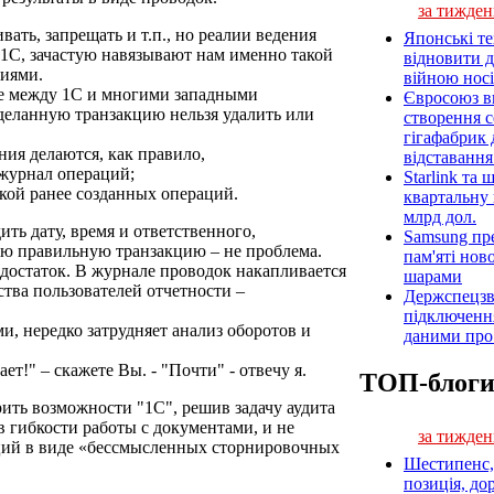
за тижден
ать, запрещать и т.п., но реалии ведения
Японські т
 1С, зачастую навязывают нам именно такой
відновити 
циями.
війною носі
ие между 1С и многими западными
Євросоюз ви
сделанную транзакцию нельзя удалить или
створення 
гігафабрик
ия делаются, как правило,
відставанн
журнал операций;
Starlink та
кой ранее созданных операций.
квартальну 
млрд дол.
ить дату, время и ответственного,
Samsung пр
ю правильную транзакцию – не проблема.
пам'яті нов
едостаток. В журнале проводок накапливается
шарами
тва пользователей отчетности –
Держспецзв
підключенн
и, нередко затрудняет анализ оборотов и
даними про 
ет!" – скажете Вы. - "Почти" - отвечу я.
ТОП-блог
рить возможности "1С", решив задачу аудита
в гибкости работы с документами, и не
за тижден
ций в виде «бессмысленных сторнировочных
Шестипенс, 
позиція, до