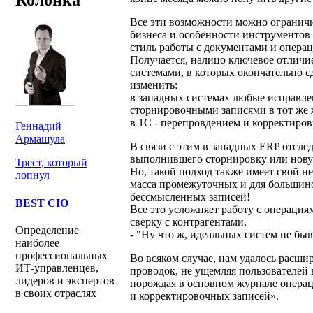
Все эти возможности можно ограничив
бизнеса и особенности инструментов
стиль работы с документами и опера
Получается, налицо ключевое отлич
системами, в которых окончательно 
изменить:
в западных системах любые исправлен
сторнировочными записями в тот же 
в 1С - перепровдением и корректиров
Геннадий
Армашула
В связи с этим в западных ERP отслед
выполнившего сторнировку или нову
Трест, который
Но, такой подход также имеет свой н
лопнул
масса промежуточных и для большинс
бессмысленных записей!
BEST CIO
Все это усложняет работу с операциям
сверку с контрагентами.
Определение
- "Ну что ж, идеальных систем не быва
наиболее
профессиональных
Во всяком случае, нам удалось расши
ИТ-управленцев,
проводок, не ущемляя пользователей 
лидеров и экспертов
порождая в основном журнале опера
в своих отраслях
и корректировочных записей».