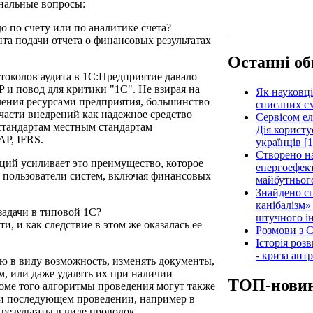
анальные вопросы:
о по счету или по аналитике счета?
нта подачи отчета о финансовых результатах
Останні об
токолов аудита в 1С:Предприятие давало
и повод для критики "1С". Не взирая на
Як науковці
ения ресурсами предприятия, большинство
списаних см
части внедрений как надежное средство
Сервісом е
 стандартам местным стандартам
Дія користу
AP, IFRS.
українців [1
Створено н
ций усиливает это преимущество, которое
енергоефект
и пользователи систем, включая финансовых
майбутнього
Знайдено сп
канібалізм»
задачи в типовой 1С?
штучного ін
ти, и как следствие в этом же оказалась ее
Розмови з C
Історія роз
- криза ант
ею в виду возможность, изменять документы,
м, или даже удалять их при наличии
ТОП-нови
оме того алгоритмы проведения могут также
ри последующем проведении, например в
результаты в виде проводок.