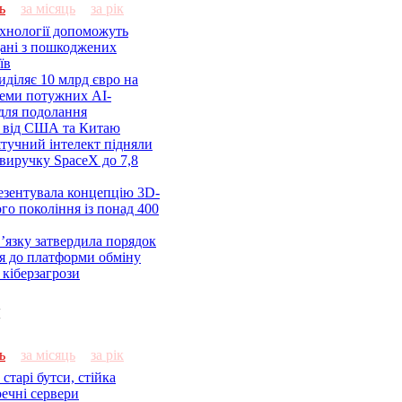
ь
за місяць
за рік
ехнології допоможуть
дані з пошкоджених
їв
діляє 10 млрд євро на
семи потужних AI-
 для подолання
я від США та Китаю
 штучний інтелект підняли
виручку SpaceX до 7,8
езентувала концепцію 3D-
ого покоління із понад 400
’язку затвердила порядок
я до платформи обміну
кіберзагрози
и
ь
за місяць
за рік
старі бутси, стійка
речні сервери