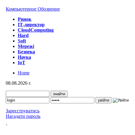
Компьютерное Обозрение
Ринок
IТ-директор
CloudComputing
Hard
Soft
Мережі
Безпека
Наука
IoT
Home
08.08.2026 г.
Зареєструватись
Нагадати пароль
`