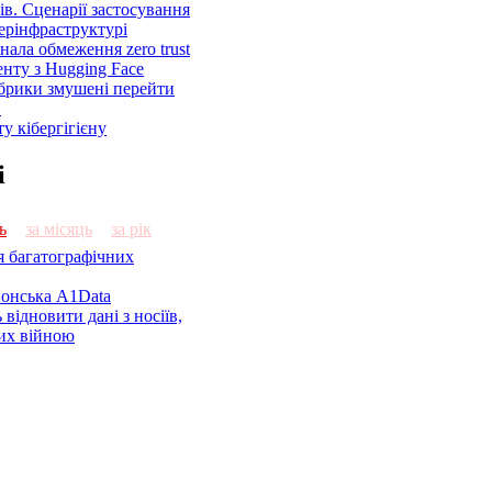
ів. Сценарії застосування
ерінфраструктурі
знала обмеження zero trust
енту з Hugging Face
брики змушені перейти
C
у кібергігієну
і
ь
за місяць
за рік
я багатографічних
онська A1Data
відновити дані з носіїв,
их війною