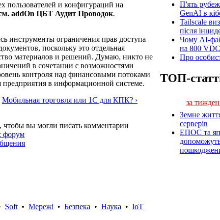
П'ять рубеж
сех пользователей и конфигураций на
GenAI в кіб
. см. addOn ЦБТ Аудит Проводок
.
Tailscale ви
після інцид
десь инструменты ограничения прав доступа
Чому AI-фа
документов, поскольку это отдельная
на 800 VD
ство материалов и решений. Думаю, никто не
Про особист
раничений в сочетании с возможностями
ровень контроля над финансовыми потоками
ТОП-статт
я предприятия в информационной системе.
Мобильная торговля или 1С для КПК? ›
за тижден
Земне житт
серверів
, чтобы вы могли писать комментарии
ЕПОС та яп
: форум
допоможуть 
общения
пошкоджен
•
Soft
•
Мережі
•
Безпека
•
Наука
•
IoT