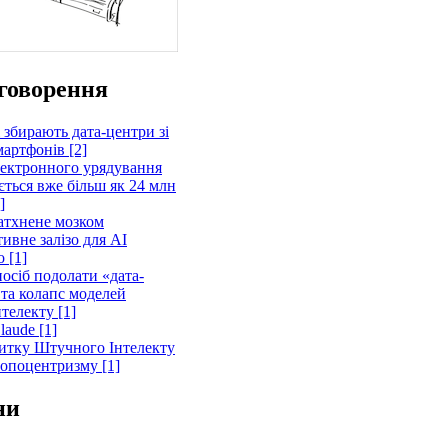
говорення
 збирають дата-центри зі
артфонів [2]
лектронного урядування
ється вже більш як 24 млн
]
атхнене мозком
ивне залізо для AI
 [1]
осіб подолати «дата-
 та колапс моделей
телекту [1]
laude [1]
витку Штучного Інтелекту
ропоцентризму [1]
ни