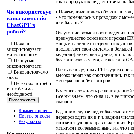
таких продуктов не дает ответа, на б
Чи використовує
• Почему изменились обороты и сальд
• Что поменялось в проводках с моме
ваша компанія
или баланса?
ChatGPT в
роботі?
Отсутствие возможности ведения про
преимущество основным игрокам ERP 
мощь и наличие инструментов управл
Почали
продвигают свои системы в большей 
використовувати
ведения финансового учета, в т.ч. по
минулого року
бухгалтерского учета, а также для GA
Плануємо
використовувати
Наличие в крупных ERP аудита опера
Використовуємо
высоко ценят как собственники, так 
аналог
менеджеров и бухгалтеров.
Не маємо потреби
та не бачимо
В чем же сложность решения данной 
необхідності
Все мы знаем, что сила 1С в ее гибкос
слабость!
Комментариев:1
В данном случае под гибкостью я им
Другие опросы
перепроводить их в т.ч. задним число
Результаты
соответствующих прав и желания. Кр
меняться программистами, так что п
Колонка
конце месяца можно получить другие 