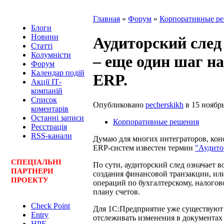
Главная
»
Форум
»
Корпоративные р
Блоги
Новини
Аудиторский след
Статті
Колумністи
– еще один шаг н
Форум
Календар подій
ERP.
Акції ІТ-
компаній
Список
Опубликовано
pecherskikh
в 15 ноябрь
коментарів
Останні записи
Корпоративные решения
Реєстрація
RSS-канали
Думаю для многих интеграторов, конс
ERP-систем известен термин
"Аудитор
СПЕЦ
І
АЛЬНІ
По сути, аудиторский след означает 
ПАРТНЕРИ
создания финансовой транзакции, ил
ПРОЕКТУ
операций по бухгалтерскому, налого
плану счетов.
Check Point
Для 1С:Предприятие уже существуют
Entry
отслеживать изменения в документах 
HPE