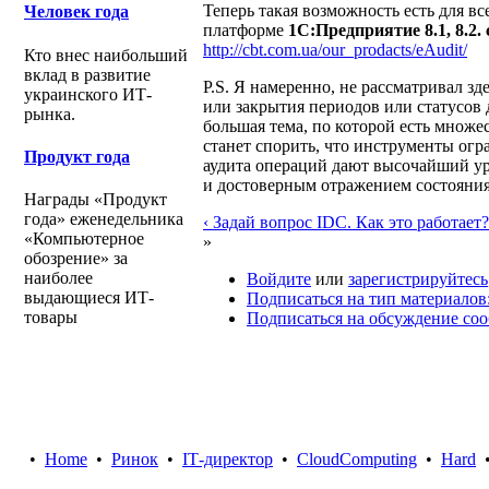
Теперь такая возможность есть для в
Человек года
платформе
1С:Предприятие 8.1, 8.2
http://cbt.com.ua/our_prodacts/eAudit/
Кто внес наибольший
вклад в развитие
P.S. Я намеренно, не рассматривал з
украинского ИТ-
или закрытия периодов или статусов 
рынка.
большая тема, по которой есть множе
станет спорить, что инструменты ог
Продукт года
аудита операций дают высочайший у
и достоверным отражением состояни
Награды «Продукт
года» еженедельника
‹ Задай вопрос IDC. Как это работает?
«Компьютерное
»
обозрение» за
наиболее
Войдите
или
зарегистрируйтесь
выдающиеся ИТ-
Подписаться на тип материалов
товары
Подписаться на обсуждение со
•
Home
•
Ринок
•
IТ-директор
•
CloudComputing
•
Hard