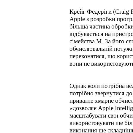
Крейг Федеріги (Craig 
Apple з розробки прогр
більша частина обробки 
відбувається на пристр
сімейства M. За його сл
обчислювальній потужн
переконатися, що корис
вони не використовують
Однак коли потрібна ве
потрібно звернутися до
приватне хмарне обчисл
«дозволяє Apple Intell
масштабувати свої обчи
використовувати ще біль
виконання ще складніш