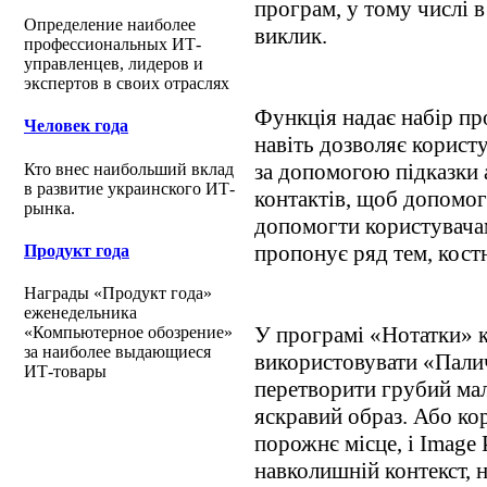
програм, у тому числі 
Определение наиболее
виклик.
профессиональных ИТ-
управленцев, лидеров и
экспертов в своих отраслях
Функція надає набір про
Человек года
навіть дозволяє користу
за допомогою підказки 
Кто внес наибольший вклад
в развитие украинского ИТ-
контактів, щоб допомо
рынка.
допомогти користувачам
пропонує ряд тем, костю
Продукт года
Награды «Продукт года»
еженедельника
У програмі «Нотатки» 
«Компьютерное обозрение»
за наиболее выдающиеся
використовувати «Пали
ИТ-товары
перетворити грубий мал
яскравий образ. Або ко
порожнє місце, і Image
навколишній контекст, н