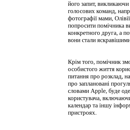
його запит, викликаючи
голосових команд, напр
фотографії мами, Оліві
попросити помічника в
конкретного друга, а п
вони стали яскравішими
Крім того, помічник зм
особистого життя корис
питання про розклад, на
про заплановані прогуля
словами Apple, буде од
користувача, включаюч
календар та іншу інфор
пристроях.