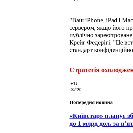
"Ваш iPhone, iPad і Mac
сервером, якщо його пр
публічно зареєстроване 
Крейг Федерігі. "Це в
стандарт конфіденційно
Стратегія охолодже
+1
1
голос
Попередня новина
«Київстар» планує зб
до 1 млрд дол. за п'я