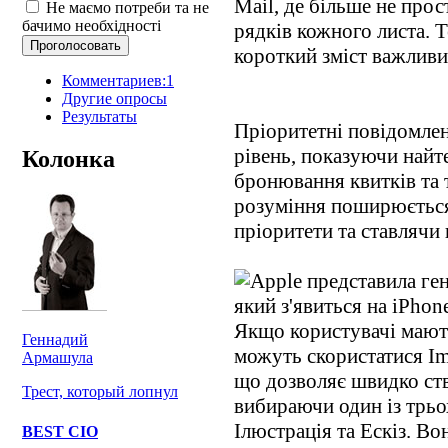
Mail, де більше не про
Не маємо потреби та не
бачимо необхідності
рядків кожного листа. 
короткий зміст важливи
Комментариев:1
Другие опросы
Результаты
Пріоритетні повідомлен
рівень, показуючи найте
Колонка
бронювання квитків та т
розуміння поширюється
пріоритети та ставлячи 
Якщо користувачі мають
Геннадий
можуть скористатися Im
Армашула
що дозволяє швидко ст
Трест, который лопнул
вибираючи один із трьох
Ілюстрація та Ескіз. В
BEST CIO