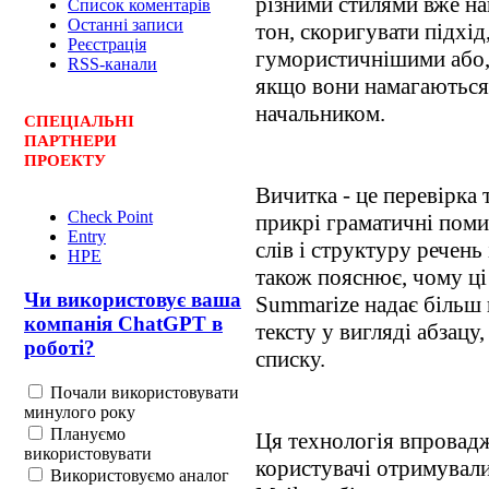
різними стилями вже на
Список коментарів
Останні записи
тон, скоригувати підхід
Реєстрація
гумористичнішими або,
RSS-канали
якщо вони намагаються
начальником.
СПЕЦ
І
АЛЬНІ
ПАРТНЕРИ
ПРОЕКТУ
Вичитка - це перевірка 
Check Point
прикрі граматичні поми
Entry
слів і структуру речень
HPE
також пояснює, чому ці
Чи використовує ваша
Summarize надає більш
компанія ChatGPT в
тексту у вигляді абзацу
роботі?
списку.
Почали використовувати
минулого року
Плануємо
Ця технологія впровадж
використовувати
користувачі отримували
Використовуємо аналог