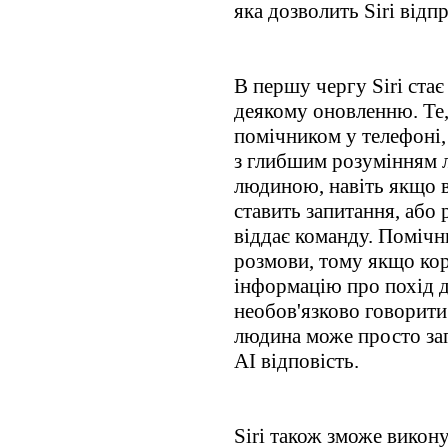
яка дозволить Siri відп
В першу чергу Siri ста
деякому оновленню. Те
помічником у телефоні,
з глибшим розумінням л
людиною, навіть якщо в
ставить запитання, або 
віддає команду. Помічн
розмови, тому якщо ко
інформацію про похід до
необов'язково говорити
людина може просто запи
AI відповість.
Siri також зможе викону