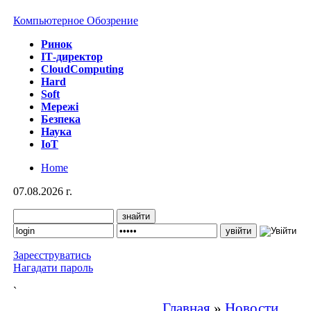
Компьютерное Обозрение
Ринок
IТ-директор
CloudComputing
Hard
Soft
Мережі
Безпека
Наука
IoT
Home
07.08.2026 г.
Зареєструватись
Нагадати пароль
`
Главная
»
Новости