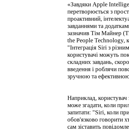
«Завдяки Apple Intellig
перетворюється з прост
проактивний, інтелекту
завданнями та додаткам
зазначив Тім Майнер (Ti
the People Technology, 
"Інтеграція Siri з різн
користувачі можуть пок
складних завдань, скор
введення і роблячи пов
зручною та ефективною
Наприклад, користувач з
може згадати, коли прил
запитати: "Siri, коли п
обов'язково говорити хт
сам зіставить повідомле