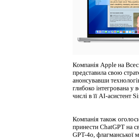
Компанія Apple на Всес
представила свою страт
анонсувавши технологію 
глибоко інтегрована у вс
числі в її AI-асистент Sir
Компанія також оголоси
принести ChatGPT на св
GPT-4o, флагманської м