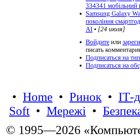
334341 мобільний 
Samsung Galaxy Wat
покоління смартгод
AI
•
[24 июля]
Войдите
или
зарег
писать комментари
Подписаться на ти
Подписаться на об
•
Home
•
Ринок
•
IТ-
Soft
•
Мережі
•
Безпек
© 1995—2026 «Компьюте