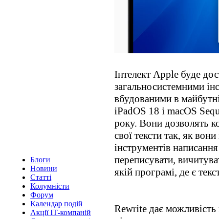
Інтелект Apple буде до
загальносистемними ін
вбудованими в майбутні
iPadOS 18 і macOS Sequo
року. Вони дозволять 
свої тексти так, як вон
інструментів написання
переписувати, вичитуват
Блоги
Новини
якій програмі, де є текс
Статті
Колумністи
Форум
Календар подій
Rewrite дає можливість
Акції ІТ-компаній