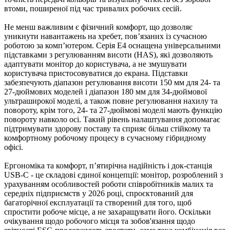
втоми, поширеної під час тривалих робочих сесій.
Не менш важливим є фізичний комфорт, що дозволяє
уникнути навантажень на хребет, пов’язаних із сучасною
роботою за комп’ютером. Серія E4 оснащена універсальними
підставками з регулюванням висоти (HAS), які дозволяють
адаптувати монітор до користувача, а не змушувати
користувача пристосовуватися до екрана. Підставки
забезпечують діапазон регулювання висоти 150 мм для 24- та
27-дюймових моделей і діапазон 180 мм для 34-дюймової
ультраширокої моделі, а також повне регулювання нахилу та
повороту, крім того, 24- та 27-дюймові моделі мають функцію
повороту навколо осі. Такий рівень налаштування допомагає
підтримувати здорову поставу та сприяє більш стійкому та
комфортному робочому процесу в сучасному гібридному
офісі.
Ергономіка та комфорт, п’ятирічна надійність і док-станція
USB-C - це складові єдиної концепції: монітор, розроблений з
урахуванням особливостей роботи співробітників малих та
середніх підприємств у 2026 році, спроєктований для
багаторічної експлуатації та створений для того, щоб
спростити робоче місце, а не захаращувати його. Оскільки
очікування щодо робочого місця та зобов'язання щодо