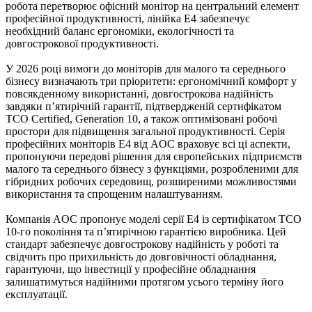
робота перетворює офісний монітор на центральний елемент
професійної продуктивності, лінійка E4 забезпечує
необхідний баланс ергономіки, екологічності та
довгострокової продуктивності.
У 2026 році вимоги до моніторів для малого та середнього
бізнесу визначають три пріоритети: ергономічний комфорт у
повсякденному використанні, довгострокова надійність
завдяки п’ятирічній гарантії, підтвердженій сертифікатом
TCO Certified, Generation 10, а також оптимізовані робочі
простори для підвищення загальної продуктивності. Серія
професійних моніторів E4 від AOC враховує всі ці аспекти,
пропонуючи передові рішення для європейських підприємств
малого та середнього бізнесу з функціями, розробленими для
гібридних робочих середовищ, розширеними можливостями
використання та спрощеним налаштуванням.
Компанія AOC пропонує моделі серії E4 із сертифікатом TCO
10-го покоління та п’ятирічною гарантією виробника. Цей
стандарт забезпечує довгострокову надійність у роботі та
свідчить про прихильність до довговічності обладнання,
гарантуючи, що інвестиції у професійне обладнання
залишатимуться надійними протягом усього терміну його
експлуатації.