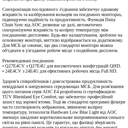
Синхронізація послідовного з'єднання забезпечує однакову
яскравість та калібрування кольорів на поєднаних моніторах,
підвищуючи надійність та продуктивність. Функція Daisy
Chain Sync від AOC розвиває це далі, автоматично
синхронізуючи яскравість та колірну температуру між
поєднаними дисплеями. Будь-яке налаштування, зроблене на
основному моніторі, миттєво відображається на додатковому.
Для МСБ це означає, що два стандартні монітори можна
об'єднати в узгоджене робоче місце з подвійним дисплеєм.
Рекомендовані поєднання:
• Q27E4CV з Q27E4U для високоточних конфігурацій QHD.
• 24E4CV з 24E4U для ефективних робочих місць Full HD.
Здоров'я співробітників і довгострокова продуктивність
невіддільні в напружених середовищах МСБ. Для розв'язання
цього питання серія AOC E4 розроблена із сертифікацією
TÜV Rheinland Eye Comfort, що забезпечує професійний
захист від зорової втоми. Тоді як стандартні програмні фільтри
часто спотворюють зображення, змінюючи колірну
температуру, технологія Hardware Low Blue Light від AOC
зменшує шкідливе короткохвильове випромінювання синього
світла на рівні панелі. Це гарантує, що фахівці зберігають
точність передачі кольорів та візуальну чіткість без зорової