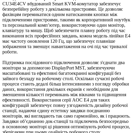
CU34E4CV вбудований Smart KVM-комутатор забезпечує
безперебійну роботу з декількома пристроями. Це дозволяє
фахівцям перемикатися одним натисканням кнопки між
підключеними пристроями, такими як корпоративний ноутбук
та персональний комп’ютер, використовуючи один монітор,
клавіатуру та мишу. Щоб забезпечити плавну роботу під час
виконання всіх професійних завдань, кожна модель лінійки E4
має частоту оновлення 120 Гц, що забезпечує плавніше
зображення та зменшує навантаження на очі під час тривалої
роботи.
Підтримка послідовного підключення дозволяє з'єднати два
монітори за допомогою DisplayPort MST, забезпечуючи
масштабовані та ефективні багатоекранні конфігурації без
зайвого безладу на робочому столі. Оскільки сучасні робочі
процеси стають дедалі більш інтенсивними з погляду обробки
даних, використання декількох екранів є необхідним для
зменшення кількості перемикань між вікнами та підвищення
ефективності. Використання серії AOC E4 для таких
конфігурацій забезпечує повну узгодженість дизайну робочої
станції, надаючи єдину естетику завдяки поєднанню
моніторів, які виглядають так само гармонійно, як і працюють.
Завдяки об’єднанню док-станції та підключень безпосередньо
в основному моніторі ці рішення оптимізують робочі процеси,
зберігаючи при цьому охайність робочого столу.