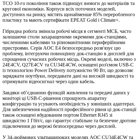
TCO 10-го покоління також підвищує вимоги до матеріалів та
кругової економіки. Корпуси всіх поточних моделей,
доступних на ринку, містять щонайменше 85% переробленого
пластику та мають сертифікати EPEAT Gold і Climate+.
Гібридна робота змінила робочі місця в сегменті МСБ, часто
залишаючи столи захаращеними окремими док-станціями,
численними кабелями та різноманітними периферійними
пристроями. Серія AOC E4 безпосередньо розв'язує цю
проблему, інтегруючи повноцінну док-станцію в дисплей для
спрощення сучасних робочих місць. Окремі моделі, включно з
24E4CV, Q27E4CV та CU34E4CW, оснащені роз'ємом USB-C
із технологією Power Delivery потужністю 90 Вт, що дозволяє
заряджати ноутбуки, передавати дані на високій швидкості та
отримувати відеосигнал через один кабель.
Завдяки об’єднанню функцій живлення та передачі даних у
моніторі ці USB-C-рішення спрощують апаратну
конфігурацію та усувають необхідність у зовнішніх адаптерах.
Для забезпечення надійності професійного рівня ці док-станції
також оснащені вбудованим портом Ethernet RJ45 зі
швидкістю 1 Гбіт/с, що гарантує стабільне та безпечне дротове
підключення до мережі безпосередньо через дисплей.
У 34-дюймових ультрашироких моделях AOC CU34E4CW та