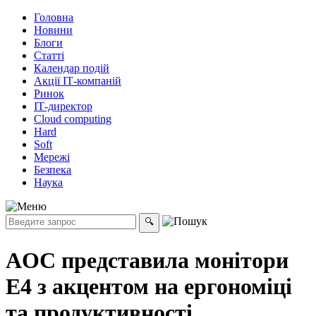
Головна
Новини
Блоги
Статті
Календар подій
Акції ІТ-компаній
Ринок
ІТ-директор
Cloud computing
Hard
Soft
Мережі
Безпека
Наука
AOC представила монітори
E4 з акцентом на ергономіці
та продуктивності